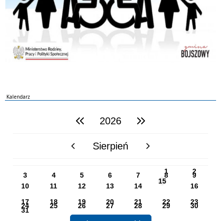
Kalendarz
2026
poprzedni rok
następny rok
Sierpień
poprzedni miesiąc
następny miesiąc
PN
WT
ŚR
CZ
PI
SO
NI
1
2
3
4
5
6
7
8
9
15
10
11
12
13
14
16
17
18
19
20
21
22
23
24
25
26
27
28
29
30
31