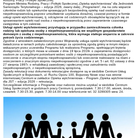
Rodziny, Pracy i Polityki Społecznej.
Program Ministra Rodziny, Pracy i Polityki Społecznej „Opieka wytchnieniowa” dla Jednostek
Samorządu Terytorialnego – edycja 2026, zwany dalej ,,Programem”, ma na celu wsparcie
członków rodzin lub opiekunów sprawujących bezpośrednią opiekę nad osobami z
niepełnosprawnością poprzez umożliwienie uzyskania doraźnej, czasowi pomocy w formie
usługi opieki wytchnieniowej, tj. odciążenie od codziennych obowiązków łączących się ze
sprawowaniem opieki nad osoba z niepełnosprawnością przez zapewnienie czasowego
zastępstwa w tym zakresie.
Usługi opieki wytchnieniowej przysługują w przypadku zamieszkiwania członka
rodziny lub opiekuna osoby z niepełnosprawnością we wspólnym gospodarstwie
domowym z osobą z niepełnosprawnością, która wymaga stałego wsparcia w zakresie
potrzeb życia codziennego.
Zgodnie z wnioskiem zatwierdzonym przez Wojewodę usługa opieki wytchnieniowej będzie
świadczona w ramach pobytu całodobowego za uprzednią zgodą gminy w innym miejscu
wskazanym przez uczestnika Programu lub realizatora Programu, spełniającym kryteria
dostępności, o których mowa w ustawie z dnia 19 lipca 2019r. o zapewnieniu dostępności
osobom ze szczególnymi potrzebami wobec osób z niepełnosprawnością posiadających
orzeczenie o znacznym stopniu niepełnosprawności lub orzeczenie traktowane na równi z
orzeczeniem o znacznym stopniu niepełnosprawności zgodnie z art. 5 i art. 62 ustawy z dnia
27 sierpnia 1997r. o rehabilitacji zawodowej i społecznej oraz zatrudnieniu osób
niepełnosprawnych, z niepełnosprawnością sprzężoną.
Zasady rekrutacji oraz dokumenty rekrutacyjne dostępne są w siedzibie Centrum Usług
Społecznych w Bojszowach, ul. Ruchu Oporu 100, Bojszowy Nowe oraz nas stronie
internetowej Centrum w zakładce Opieka wytchnieniowa – Program „Opieka wytchnieniowa”
dla JST – edycja 2026 – rekrutacja.
Szczegółowe informacje o Programie oraz naborze można uzyskać w siedzibie Centrum
Usług Społecznych w godzinach pracy Centrum tj. poniedziałek: 7.30-17.00, wtorek, środa,
czwartek: 7.30-15.30, piątek: 7.30-14.00 oraz telefonicznie tel. 32 3289305 wew. 24.