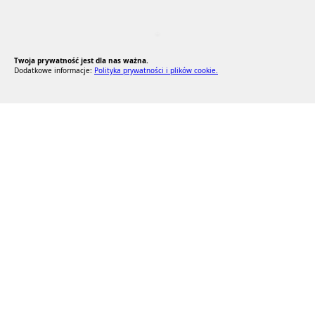
RODO Zgodne
RODO przyjazne narzędzia
Twoja prywatność jest dla nas ważna.
Dodatkowe informacje:
Polityka prywatności i plików cookie.