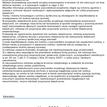
Wywiad środowiskowy pracownik socjalny przeprowadza w terminie 14 dni roboczych od dnia
złożenia wniosku, a w sytuacjach nagłych w ciągu 2 dni.
Wszelkie informacje przekazywane pracownikowi socjalnemu objęte są ochrona zgodnie z
ustawą o ochronie danych osobowych i wykorzystywane wyłącznie do celów przyznania
świadczeń.
Osoby i rodziny korzystające z pomocy społecznej są obowiązane do współdziałania w
rozwiązywaniu ich trudnej sytuacji życiowej.
W przypadku stwierdzenia przez pracownika socjalnego marnotrawienia przyznanych
świadczeń, ich celowego niszczenia lub korzystania w sposób niezgodny z przeznaczeniem
bądź marnotrawienia własnych zasobów finansowych może nastąpić ograniczenie
świadczeń, odmowa ich przyznania albo przyznanie pomocy w formie świadczenia
niepieniężnego.
Podstawę do ograniczenia wysokości lub rozmiaru świadczenia, odmowy przyznania
świadczenia, uchylenia decyzji o przyznaniu świadczenia lub wstrzymania świadczeń
pieniężnych z pomocy społecznej mogą stanowić:
1) brak współdziałania osoby lub rodziny z pracownikiem socjalnym lub asystentem rodziny, o
którym mowa w przepisach o wspieraniu rodziny i systemie pieczy zastępczej, w
rozwiązywaniu trudnej sytuacji życiowej;
2) odmowa zawarcia kontraktu socjalnego lub niedotrzymywanie jego postanowień;
3) z własnej winy niepodjęcie lub przerwanie realizacji formy pomocy, lub odmowa bez
uzasadnionej przyczyny propozycji prac społecznie użytecznych, w przypadkach określonych
w art. 65 ust. 1 pkt 2 i 3 ustawy z dnia 20 marca 2025 r. o rynku pracy i służbach
zatrudnienia;
4) nieuzasadniona odmowa podjęcia leczenia odwykowego w zakładzie lecznictwa
odwykowego przez osobę uzależnioną.
W przypadku stwierdzonych przez pracownika socjalnego dysproporcji między
udokumentowaną wysokością dochodu a sytuacją majątkową osoby lub rodziny,
wskazującą, że osoba ta lub rodzina jest w stanie przezwyciężyć trudną sytuację życiową,
wykorzystując własne zasoby majątkowe, w szczególności w przypadku posiadania
znacznych zasobów finansowych, wartościowych przedmiotów majątkowych lub
nieruchomości, można odmówić przyznania świadczenia.
Kalendarz
poprzedni rok
następny rok