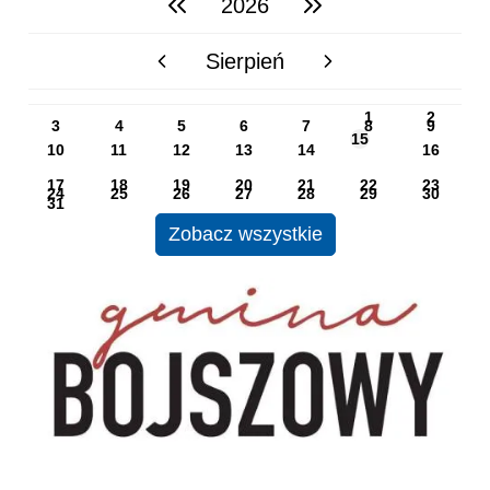
2026
Sierpień
poprzedni miesiąc
następny miesiąc
PN
WT
ŚR
CZ
PI
SO
NI
1
2
3
4
5
6
7
8
9
15
10
11
12
13
14
16
17
18
19
20
21
22
23
24
25
26
27
28
29
30
31
Zobacz wszystkie
UG Bojszowy
BIP CUS Bojszowy