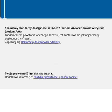
Spełniamy standardy dostępności WCAG 2.2 (poziom AA) oraz prawie wszystkie
(poziom AAA).
Fundamentem powstania obecnego serwisu jest zaoferowanie jak najszerszej
dostępności cyfrowej.
Zapoznaj się
Deklaracją dostępności cyfrowej.
RODO Zgodne
RODO przyjazne narzędzia
Twoja prywatność jest dla nas ważna.
Dodatkowe informacje:
Polityka prywatności i plików cookie.