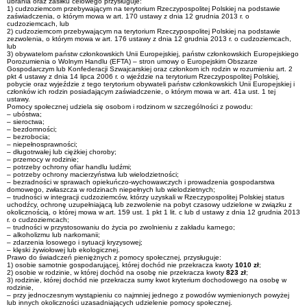
ubrania oraz zasiłku celowego przysługuje:
1) cudzoziemcom przebywającym na terytorium Rzeczypospolitej Polskiej na podstawie
zaświadczenia, o którym mowa w art. 170 ustawy z dnia 12 grudnia 2013 r. o
cudzoziemcach, lub
2) cudzoziemcom przebywającym na terytorium Rzeczypospolitej Polskiej na podstawie
zezwolenia, o którym mowa w art. 176 ustawy z dnia 12 grudnia 2013 r. o cudzoziemcach,
lub
3) obywatelom państw członkowskich Unii Europejskiej, państw członkowskich Europejskiego
Porozumienia o Wolnym Handlu (EFTA) – stron umowy o Europejskim Obszarze
Gospodarczym lub Konfederacji Szwajcarskiej oraz członkom ich rodzin w rozumieniu art. 2
pkt 4 ustawy z dnia 14 lipca 2006 r. o wjeździe na terytorium Rzeczypospolitej Polskiej,
pobycie oraz wyjeździe z tego terytorium obywateli państw członkowskich Unii Europejskiej i
członków ich rodzin posiadającym zaświadczenie, o którym mowa w art. 41a ust. 1 tej
ustawy.
Pomocy społecznej udziela się osobom i rodzinom w szczególności z powodu:
– ubóstwa;
– sieroctwa;
– bezdomności;
– bezrobocia;
– niepełnosprawności;
– długotrwałej lub ciężkiej choroby;
– przemocy w rodzinie;
– potrzeby ochrony ofiar handlu ludźmi;
– potrzeby ochrony macierzyństwa lub wielodzietności;
– bezradności w sprawach opiekuńczo-wychowawczych i prowadzenia gospodarstwa
domowego, zwłaszcza w rodzinach niepełnych lub wielodzietnych;
– trudności w integracji cudzoziemców, którzy uzyskali w Rzeczypospolitej Polskiej status
uchodźcy, ochronę uzupełniającą lub zezwolenie na pobyt czasowy udzielone w związku z
okolicznością, o której mowa w art. 159 ust. 1 pkt 1 lit. c lub d ustawy z dnia 12 grudnia 2013
r. o cudzoziemcach;
– trudności w przystosowaniu do życia po zwolnieniu z zakładu karnego;
– alkoholizmu lub narkomanii;
– zdarzenia losowego i sytuacji kryzysowej;
– klęski żywiołowej lub ekologicznej.
Prawo do świadczeń pieniężnych z pomocy społecznej, przysługuje:
1) osobie samotnie gospodarującej, której dochód nie przekracza kwoty
1010 zł
;
2) osobie w rodzinie, w której dochód na osobę nie przekracza kwoty
823 zł
;
3) rodzinie, której dochód nie przekracza sumy kwot kryterium dochodowego na osobę w
rodzinie,
– przy jednoczesnym wystąpieniu co najmniej jednego z powodów wymienionych powyżej
lub innych okoliczności uzasadniających udzielenie pomocy społecznej.