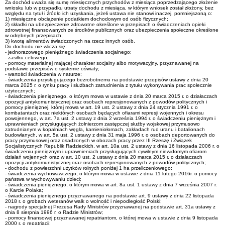
Za dochód uważa się sumę miesięcznych przychodów z miesiąca poprzedzającego złożenie
wniosku lub w przypadku utraty dochodu z miesiąca, w którym wniosek został złożony, bez
względu na tytuł i źródło ich uzyskania, jeżeli ustawa nie stanowi inaczej, pomniejszoną o:
1) miesięczne obciążenie podatkiem dochodowym od osób fizycznych;
2) składki na ubezpieczenie zdrowotne określone w przepisach o świadczeniach opieki
zdrowotnej finansowanych ze środków publicznych oraz ubezpieczenia społeczne określone
w odrębnych przepisach;
3) kwotę alimentów świadczonych na rzecz innych osób.
Do dochodu nie wlicza się:
- jednorazowego pieniężnego świadczenia socjalnego;
- zasiłku celowego;
- pomocy materialnej mającej charakter socjalny albo motywacyjny, przyznawanej na
podstawie przepisów o systemie oświaty;
- wartości świadczenia w naturze;
- świadczenia przysługującego bezrobotnemu na podstawie przepisów ustawy z dnia 20
marca 2025 r. o rynku pracy i służbach zatrudnienia z tytułu wykonywania prac społecznie
użytecznych;
- świadczenia pieniężnego, o którym mowa w ustawie z dnia 20 marca 2015 r. o działaczach
opozycji antykomunistycznej oraz osobach represjonowanych z powodów politycznych i
pomocy pieniężnej, której mowa w art. 19 ust. 2 ustawy z dnia 24 stycznia 1991 r. o
kombatantach oraz niektórych osobach będących ofiarami represji wojennych i okresu
powojennego, w art. 7a ust. 2 ustawy z dnia 2 września 1994 r. o świadczeniu pieniężnym i
uprawnieniach przysługujących żołnierzom zastępczej służby wojskowej przymusowo
zatrudnianym w kopalniach węgla, kamieniołomach, zakładach rud uranu i batalionach
budowlanych, w art. 5a ust. 2 ustawy z dnia 31 maja 1996 r. o osobach deportowanych do
pracy przymusowej oraz osadzonych w obozach pracy przez III Rzeszę i Związek
Socjalistycznych Republik Radzieckich, w art. 10a ust. 2 ustawy z dnia 16 listopada 2006 r. o
świadczeniu pieniężnym i uprawnieniach przysługujących cywilnym niewidomym ofiarom
działań wojennych oraz w art. 10 ust. 2 ustawy z dnia 20 marca 2015 r. o działaczach
opozycji antykomunistycznej oraz osobach represjonowanych z powodów politycznych;
- dochodu z powierzchni użytków rolnych poniżej 1 ha przeliczeniowego;
- świadczenia wychowawczego, o którym mowa w ustawie z dnia 11 lutego 2016r. o pomocy
państwa w wychowywaniu dzieci;
- świadczenia pieniężnego, o którym mowa w art. 8a ust. 1 ustawy z dnia 7 września 2007 r.
o Karcie Polaka;
- świadczenia pieniężnego przyznawanego na podstawie art. 9 ustawy z dnia 22 listopada
2018 r. o grobach weteranów walk o wolność i niepodległość Polski;
- nagrody specjalnej Prezesa Rady Ministrów przyznawanej na podstawie art. 31a ustawy z
dnia 8 sierpnia 1996 r. o Radzie Ministrów;
- pomocy finansowej przyznawanej repatriantom, o której mowa w ustawie z dnia 9 listopada
2000 r. o repatriacji;