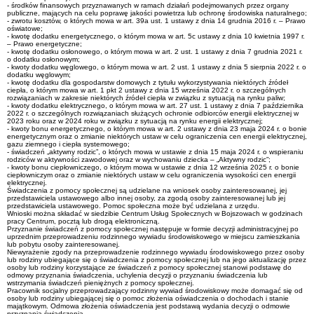
- środków finansowych przyznawanych w ramach działań podejmowanych przez organy
publiczne, mających na celu poprawę jakości powietrza lub ochronę środowiska naturalnego;
- zwrotu kosztów, o których mowa w art. 39a ust. 1 ustawy z dnia 14 grudnia 2016 r. – Prawo
oświatowe;
- kwotę dodatku energetycznego, o którym mowa w art. 5c ustawy z dnia 10 kwietnia 1997 r.
– Prawo energetyczne;
- kwotę dodatku osłonowego, o którym mowa w art. 2 ust. 1 ustawy z dnia 7 grudnia 2021 r.
o dodatku osłonowym;
- kwoty dodatku węglowego, o którym mowa w art. 2 ust. 1 ustawy z dnia 5 sierpnia 2022 r. o
dodatku węglowym;
- kwotę dodatku dla gospodarstw domowych z tytułu wykorzystywania niektórych źródeł
ciepła, o którym mowa w art. 1 pkt 2 ustawy z dnia 15 września 2022 r. o szczególnych
rozwiązaniach w zakresie niektórych źródeł ciepła w związku z sytuacją na rynku paliw;
- kwoty dodatku elektrycznego, o którym mowa w art. 27 ust. 1 ustawy z dnia 7 października
2022 r. o szczególnych rozwiązaniach służących ochronie odbiorców energii elektrycznej w
2023 roku oraz w 2024 roku w związku z sytuacją na rynku energii elektrycznej;
- kwoty bonu energetycznego, o którym mowa w art. 2 ustawy z dnia 23 maja 2024 r. o bonie
energetycznym oraz o zmianie niektórych ustaw w celu ograniczenia cen energii elektrycznej,
gazu ziemnego i ciepła systemowego;
- świadczeń „aktywny rodzic”, o których mowa w ustawie z dnia 15 maja 2024 r. o wspieraniu
rodziców w aktywności zawodowej oraz w wychowaniu dziecka – „Aktywny rodzic”;
- kwoty bonu ciepłowniczego, o którym mowa w ustawie z dnia 12 września 2025 r. o bonie
ciepłowniczym oraz o zmianie niektórych ustaw w celu ograniczenia wysokości cen energii
elektrycznej.
Świadczenia z pomocy społecznej są udzielane na wniosek osoby zainteresowanej, jej
przedstawiciela ustawowego albo innej osoby, za zgodą osoby zainteresowanej lub jej
przedstawiciela ustawowego. Pomoc społeczna może być udzielana z urzędu.
Wnioski można składać w siedzibie Centrum Usług Społecznych w Bojszowach w godzinach
pracy Centrum, pocztą lub drogą elektroniczną.
Przyznanie świadczeń z pomocy społecznej następuje w formie decyzji administracyjnej po
uprzednim przeprowadzeniu rodzinnego wywiadu środowiskowego w miejscu zamieszkania
lub pobytu osoby zainteresowanej.
Niewyrażenie zgody na przeprowadzenie rodzinnego wywiadu środowiskowego przez osoby
lub rodziny ubiegające się o świadczenia z pomocy społecznej lub na jego aktualizację przez
osoby lub rodziny korzystające ze świadczeń z pomocy społecznej stanowi podstawę do
odmowy przyznania świadczenia, uchylenia decyzji o przyznaniu świadczenia lub
wstrzymania świadczeń pieniężnych z pomocy społecznej.
Pracownik socjalny przeprowadzający rodzinny wywiad środowiskowy może domagać się od
osoby lub rodziny ubiegającej się o pomoc złożenia oświadczenia o dochodach i stanie
majątkowym. Odmowa złożenia oświadczenia jest podstawą wydania decyzji o odmowie
przyznania świadczenia.