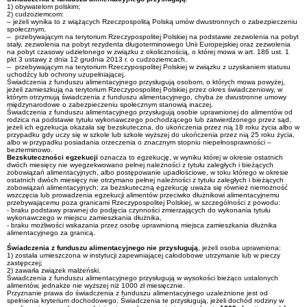
1) obywatelom polskim;
2) cudzoziemcom:
– jeżeli wynika to z wiążących Rzeczpospolitą Polską umów dwustronnych o zabezpieczeniu
społecznym,
– przebywającym na terytorium Rzeczypospolitej Polskiej na podstawie zezwolenia na pobyt
stały, zezwolenia na pobyt rezydenta długoterminowego Unii Europejskiej oraz zezwolenia
na pobyt czasowy udzielonego w związku z okolicznością, o której mowa w art. 186 ust. 1
pkt 3 ustawy z dnia 12 grudnia 2013 r. o cudzoziemcach,
– przebywającym na terytorium Rzeczypospolitej Polskiej w związku z uzyskaniem statusu
uchodźcy lub ochrony uzupełniającej.
Świadczenia z funduszu alimentacyjnego przysługują osobom, o których mowa powyżej,
jeżeli zamieszkują na terytorium Rzeczypospolitej Polskiej przez okres świadczeniowy, w
którym otrzymują świadczenia z funduszu alimentacyjnego, chyba że dwustronne umowy
międzynarodowe o zabezpieczeniu społecznym stanowią inaczej.
Świadczenia z funduszu alimentacyjnego przysługują osobie uprawnionej do alimentów od
rodzica na podstawie tytułu wykonawczego pochodzącego lub zatwierdzonego przez sąd,
jeżeli ich egzekucja okazała się bezskuteczna, do ukończenia przez nią 18 roku życia albo w
przypadku gdy uczy się w szkole lub szkole wyższej do ukończenia przez nią 25 roku życia,
albo w przypadku posiadania orzeczenia o znacznym stopniu niepełnosprawności –
bezterminowo.
Bezskuteczności egzekucji
oznacza to egzekucję, w wyniku której w okresie ostatnich
dwóch miesięcy nie wyegzekwowano pełnej należności z tytułu zaległych i bieżących
zobowiązań alimentacyjnych, albo postępowanie upadłościowe, w toku którego w okresie
ostatnich dwóch miesięcy nie otrzymano pełnej należności z tytułu zaległych i bieżących
zobowiązań alimentacyjnych; za bezskuteczną egzekucję uważa się również niemożność
wszczęcia lub prowadzenia egzekucji alimentów przeciwko dłużnikowi alimentacyjnemu
przebywającemu poza granicami Rzeczypospolitej Polskiej, w szczególności z powodu:
- braku podstawy prawnej do podjęcia czynności zmierzających do wykonania tytułu
wykonawczego w miejscu zamieszkania dłużnika,
- braku możliwości wskazania przez osobę uprawnioną miejsca zamieszkania dłużnika
alimentacyjnego za granicą.
Świadczenia z funduszu alimentacyjnego nie przysługują
, jeżeli osoba uprawniona:
1) została umieszczona w instytucji zapewniającej całodobowe utrzymanie lub w pieczy
zastępczej;
2) zawarła związek małżeński.
Świadczenia z funduszu alimentacyjnego przysługują w wysokości bieżąco ustalonych
alimentów, jednakże nie wyższej niż 1000 zł miesięcznie.
Przyznanie prawa do świadczenia z funduszu alimentacyjnego uzależnione jest od
spełnienia kryterium dochodowego. Świadczenia te przysługują, jeżeli dochód rodziny w