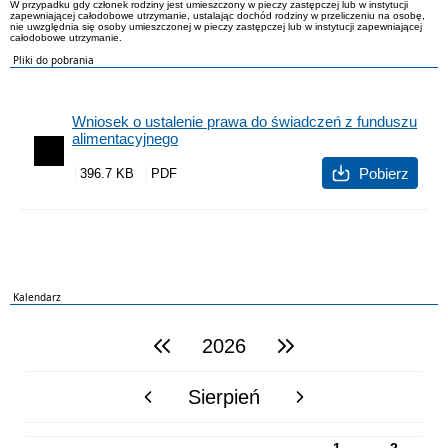
W przypadku gdy członek rodziny jest umieszczony w pieczy zastępczej lub w instytucji
zapewniającej całodobowe utrzymanie, ustalając dochód rodziny w przeliczeniu na osobę,
nie uwzględnia się osoby umieszczonej w pieczy zastępczej lub w instytucji zapewniającej
całodobowe utrzymanie.
Pliki do pobrania
Wniosek o ustalenie prawa do świadczeń z funduszu
alimentacyjnego
Pobierz
396.7 KB
Kalendarz
2026
poprzedni rok
następny rok
Sierpień
poprzedni miesiąc
następny miesiąc
PN
WT
ŚR
CZ
PI
SO
NI