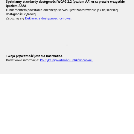
Spełniamy standardy dostępności WCAG 2.2 (poziom AA) oraz prawie wszystkie
(poziom AAA).
Fundamentem powstania obecnego serwisu jest zaoferowanie jak najszerszej
dostępności cyfrowej.
Zapoznaj się
Deklaracją dostępności cyfrowej.
RODO Zgodne
RODO przyjazne narzędzia
Twoja prywatność jest dla nas ważna.
Dodatkowe informacje:
Polityka prywatności i plików cookie.