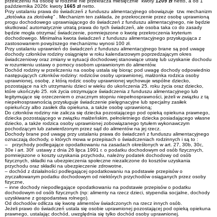
przeliczeniu na osobę w rodzinie nie przekracza miesięcznie kwoty
1209 zł
netto, a od 1
października 2026r. kwoty
1665 zł
netto.
Przy ustalaniu prawa do świadczeń z funduszu alimentacyjnego obowiązuje tzw. mechanizm
„złotówka za złotówkę” . Mechanizm ten zakłada, że przekroczenie przez osobę uprawnioną
progu dochodowego uprawniającego do świadczeń z funduszu alimentacyjnego, nie będzie
skutkować automatycznie utratą prawa do tych świadczeń, ale osoba taka co do zasady
będzie mogła otrzymać świadczenie, pomniejszone o kwotę przekroczenia kryterium
dochodowego. Minimalna kwota świadczeń z funduszu alimentacyjnego przysługująca z
zastosowaniem powyższego mechanizmu wynosi 100 zł.
Przy ustalaniu uprawnień do świadczeń z funduszu alimentacyjnego brane są pod uwagę
dochody członków rodziny osiągnięte w roku kalendarzowym poprzedzającym okres
świadczeniowy oraz zmiany w sytuacji dochodowej stanowiące utratę lub uzyskanie dochodu
w rozumieniu ustawy o pomocy osobom uprawnionym do alimentów.
Dochód rodziny w przeliczeniu na osobę ustala się biorąc pod uwagę dochody odpowiednio
następujących członków rodziny: rodziców osoby uprawnionej, małżonka rodzica osoby
uprawnionej, osobę, z którą rodzic osoby uprawnionej wychowuje wspólne dziecko,
pozostające na ich utrzymaniu dzieci w wieku do ukończenia 25. roku życia oraz dziecko,
które ukończyło 25. rok życia otrzymujące świadczenia z funduszu alimentacyjnego lub
legitymujące się orzeczeniem o znacznym stopniu niepełnosprawności, jeżeli w związku z tą
niepełnosprawnością przysługuje świadczenie pielęgnacyjne lub specjalny zasiłek
opiekuńczy albo zasiłek dla opiekuna, a także osobę uprawnioną;
Do członków rodziny nie zalicza się dziecka pozostającego pod opieką opiekuna prawnego,
dziecka pozostającego w związku małżeńskim, pełnoletniego dziecka posiadającego własne
dziecko, a także rodzica osoby uprawnionej zobowiązanego tytułem wykonawczym
pochodzącym lub zatwierdzonym przez sąd do alimentów na jej rzecz.
Dochody brane pod uwagę przy ustalaniu prawa do świadczeń z funduszu alimentacyjnego
oznaczają dochody, o których mowa w przepisach o świadczeniach rodzinnych i są to :
– przychody podlegające opodatkowaniu na zasadach określonych w art. 27, 30b, 30c,
30e i art. 30f ustawy z dnia 26 lipca 1991 r. o podatku dochodowym od osób fizycznych,
pomniejszone o koszty uzyskania przychodu, należny podatek dochodowy od osób
fizycznych, składki na ubezpieczenia społeczne niezaliczone do kosztów uzyskania
przychodu oraz składki na ubezpieczenie zdrowotne,
– dochód z działalności podlegającej opodatkowaniu na podstawie przepisów o
zryczałtowanym podatku dochodowym od niektórych przychodów osiąganych przez osoby
fizyczne,
– inne dochody niepodlegające opodatkowaniu na podstawie przepisów o podatku
dochodowym od osób fizycznych (np: alimenty na rzecz dzieci, stypendia socjalne, dochody
uzyskiwane z gospodarstwa rolnego).
Od dochodów odlicza się kwotę alimentów świadczonych na rzecz innych osób.
Jeżeli prawo do świadczeń ustala się osobie uprawnionej pozostającej pod opieką opiekuna
prawnego, ustalając dochód, uwzględnia się tylko dochód osoby uprawnionej.