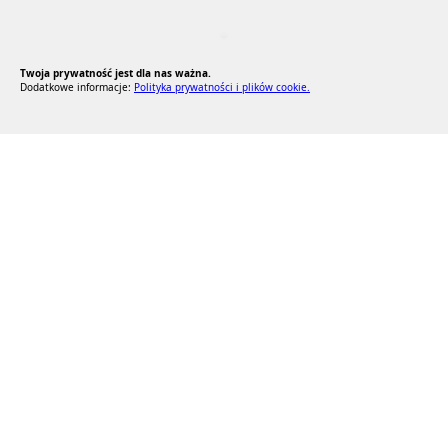
RODO Zgodne
RODO przyjazne narzędzia
Twoja prywatność jest dla nas ważna.
Dodatkowe informacje:
Polityka prywatności i plików cookie.