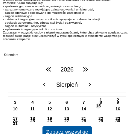
W ofercie Klubu znajdują się:
- spotkania grupowe w ramach organizacji czasu wolnego,
- warsztaty tematyczne rozwijające zainteresowania i umiejętności,
- zajęcia ruchowe dostosowane do możliwości uczestników,
- zajęcia relaksacyjne,
- działania integracyjne, w tym spotkania sprzyjające budowaniu relacji,
- edukacja zdrowotna (np. zdrowy styl życia i odżywianie),
- zajęcia kulturalne i artystyczne,
- wydarzenia integracyjne i okolicznościowe.
Zapraszamy wszystkie osoby z niepełnosprawnościami, które chcą aktywnie spędzać czas,
rozwijać swoje pasje oraz uczestniczyć w życiu społecznym w atmosferze wzajemnego
szacunku i wsparcia.
Kalendarz
2026
poprzedni rok
następny rok
Sierpień
poprzedni miesiąc
następny miesiąc
PN
WT
ŚR
CZ
PI
SO
NI
1
2
3
4
5
6
7
8
9
15
10
11
12
13
14
16
17
18
19
20
21
22
23
24
25
26
27
28
29
30
31
Zobacz wszystkie