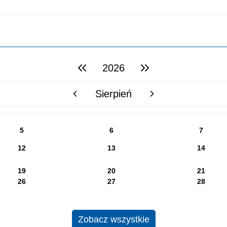
2026
poprzedni rok
następny rok
Sierpień
poprzedni miesiąc
następny miesiąc
5
6
7
12
13
14
19
20
21
26
27
28
Zobacz wszystkie