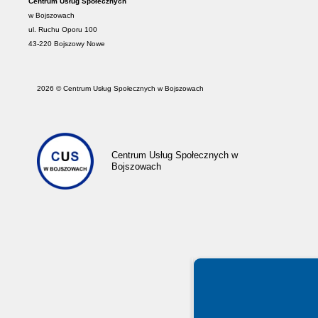
Centrum Usług Społecznych
w Bojszowach
ul. Ruchu Oporu 100
43-220 Bojszowy Nowe
2026 © Centrum Usług Społecznych w Bojszowach
Centrum Usług Społecznych
w
Bojszowach
Spełniamy standardy WCAG 2.2
Spełniamy standardy W3C