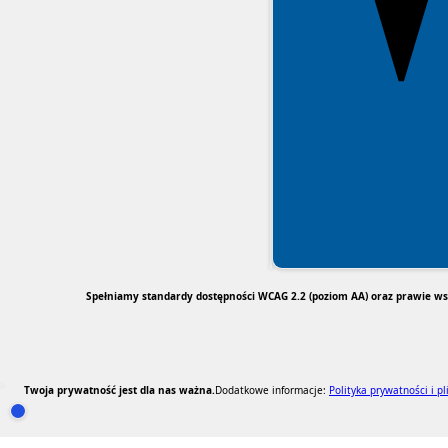
Spełniamy standardy dostępności WCAG 2.2 (poziom AA) oraz prawie wsz
Twoja prywatność jest dla nas ważna.
Dodatkowe informacje:
Polityka prywatności i pl
RODO Zgodne
RODO przyjazne narzędzia
Otwórz ustawienia zgód cookie i zgód RODO