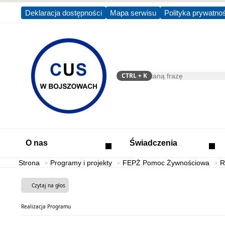
Deklaracja dostępności
Mapa serwisu
Polityka prywatno
CTRL
+ K
Szukaj
O nas
Świadczenia
Strona
Programy i projekty
FEPŻ Pomoc Żywnościowa
R
Czytaj na głos
Realizacja Programu