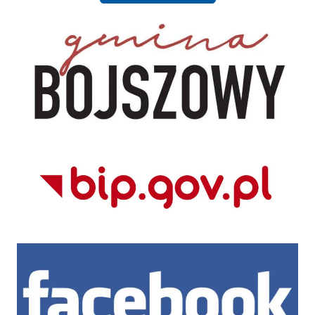
UG Bojszowy
BIP CUS Bojszowy
Facebook