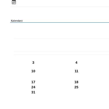
Kalendarz
PN
WT
ŚR
CZ
PI
SO
NI
3
4
10
11
17
18
24
25
31