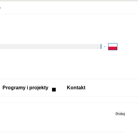
Kliknij aby wyszukać za 
Programy i projekty
Kontakt
Drukuj