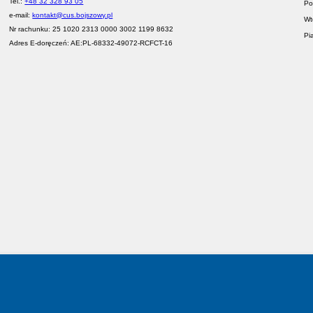
Tel.:
+48 32 328 93 05
Po
e-mail:
kontakt@cus.bojszowy.pl
Wt
Nr rachunku: 25 1020 2313 0000 3002 1199 8632
Pi
Adres E-doręczeń: AE:PL-68332-49072-RCFCT-16