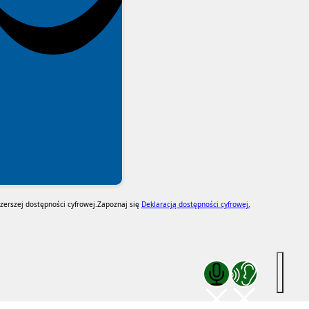
erszej dostępności cyfrowej.
Zapoznaj się
Deklaracją dostępności cyfrowej.
Zakończ komunikację głosową
Zakończ czytanie pod k