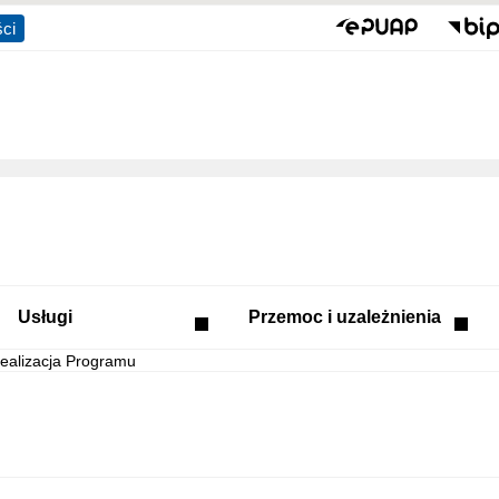
ści
Usługi
Przemoc i uzależnienia
ealizacja Programu