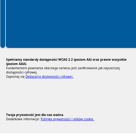
Spełniamy standardy dostępności WCAG 2.2 (poziom AA) oraz prawie wszystkie
(poziom AAA).
Fundamentem powstania obecnego serwisu jest zaoferowanie jak najszerszej
dostępności cyfrowej.
Zapoznaj się
Deklaracją dostępności cyfrowej.
RODO Zgodne
RODO przyjazne narzędzia
Twoja prywatność jest dla nas ważna.
Dodatkowe informacje:
Polityka prywatności i plików cookie.