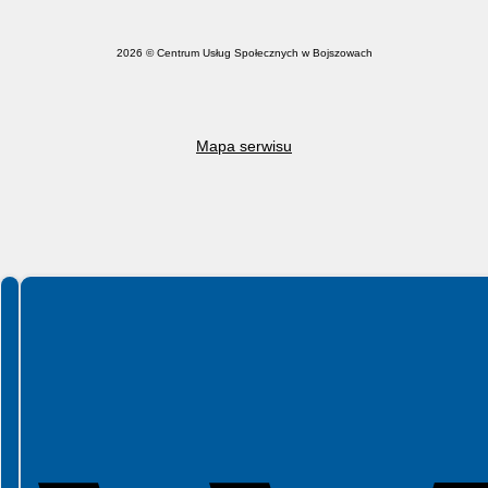
2026 © Centrum Usług Społecznych w Bojszowach
Mapa serwisu
Spełniamy standardy WCAG 2.2
Spełniamy standardy W3C