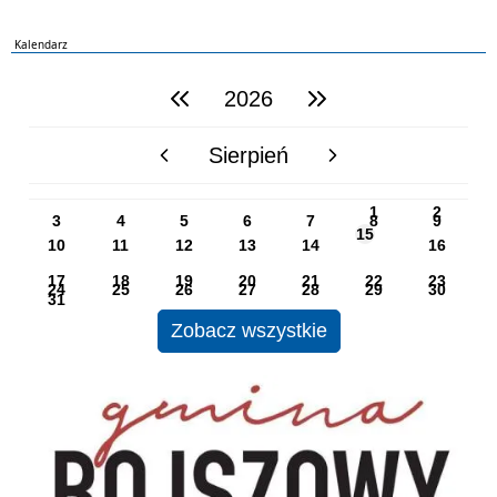
Kalendarz
2026
poprzedni rok
następny rok
Sierpień
poprzedni miesiąc
następny miesiąc
PN
WT
ŚR
CZ
PI
SO
NI
1
2
3
4
5
6
7
8
9
15
10
11
12
13
14
16
17
18
19
20
21
22
23
24
25
26
27
28
29
30
31
Zobacz wszystkie
UG Bojszowy